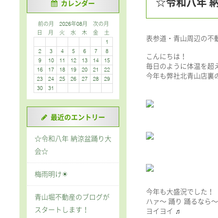
☆令和八年 
カレンダー
前の月
2026年08月
次の月
日
月
火
水
木
金
土
表参道・青山周辺の不
1
2
3
4
5
6
7
8
こんにちは！
9
10
11
12
13
14
15
毎日のように体温を超
16
17
18
19
20
21
22
今年も弊社北青山店裏
23
24
25
26
27
28
29
30
31
最近のエントリー
☆令和八年 納涼盆踊り大
会☆
梅雨明け☀
今年も大盛況でした！
青山堀不動産のブログが
ハァ～ 踊り 踊るなら
スタートします！
ヨイヨイ ♬