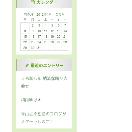
カレンダー
前の月
2012年1月
次の月
日
月
火
水
木
金
土
1
2
3
4
5
6
7
8
9
10
11
12
13
14
15
16
17
18
19
20
21
22
23
24
25
26
27
28
29
30
31
最近のエントリー
☆令和八年 納涼盆踊り大
会☆
梅雨明け☀
青山堀不動産のブログが
スタートします！