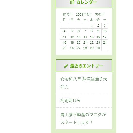
カレンダー
前の月
2021年4月
次の月
日
月
火
水
木
金
土
1
2
3
4
5
6
7
8
9
10
11
12
13
14
15
16
17
18
19
20
21
22
23
24
25
26
27
28
29
30
最近のエントリー
☆令和八年 納涼盆踊り大
会☆
梅雨明け☀
青山堀不動産のブログが
スタートします！