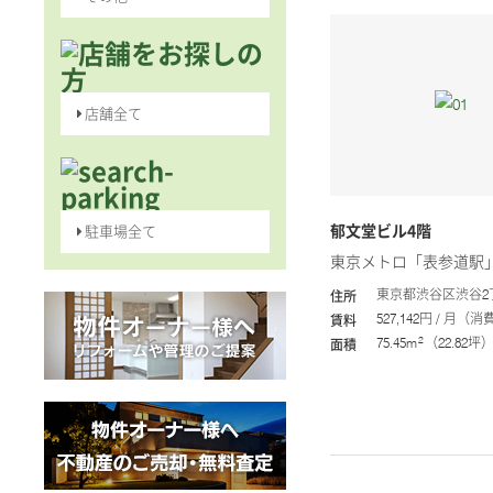
店舗全て
郁文堂ビル4階
駐車場全て
東京メトロ「表参道駅
東京都渋谷区渋谷2丁
住所
527,142円 / 月（
賃料
2
75.45m
（22.82坪
面積