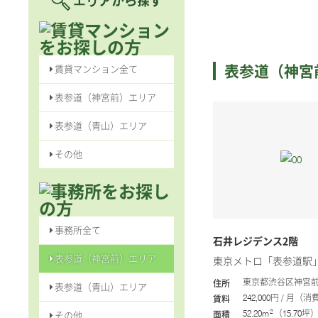
表参道（神宮
賃貸マンション全て
表参道（神宮前）エリア
表参道（青山）エリア
その他
事務所全て
石井レジデンス2階
表参道（神宮前）エリア
東京メトロ「表参道駅
東京都渋谷区神宮前4
住所
表参道（青山）エリア
242,000円 / 月（
賃料
2
52.20m
（15.70坪
その他
面積