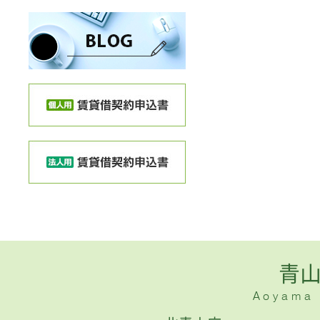
青
Aoyama H